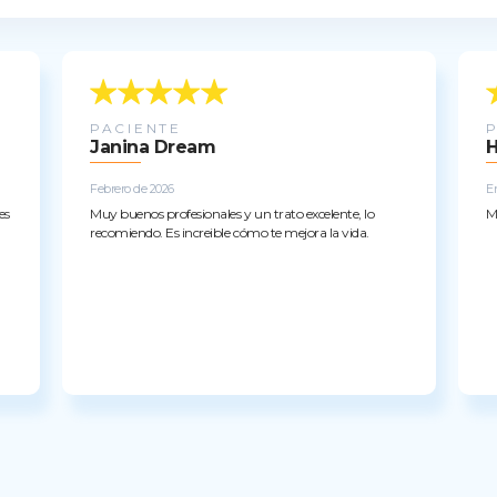
PACIENTE
Janina Dream
H
Febrero de 2026
E
es
Muy buenos profesionales y un trato excelente, lo
M
recomiendo. Es increible cómo te mejora la vida.