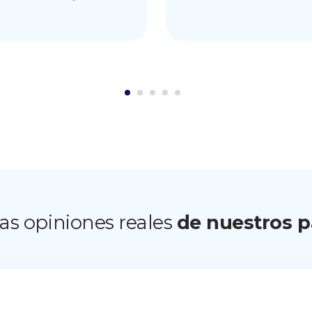
1
2
3
4
5
as opiniones reales
de nuestros p