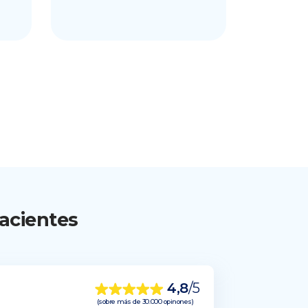
Andalu
Avda. 
Jardin
Escéni
acientes
4,8
/5
(sobre más de 30.000 opinones)