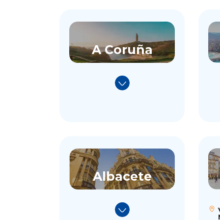
A Coruña
Albacete