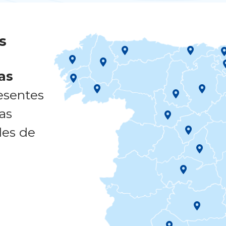
s
cas
esentes
as
des de