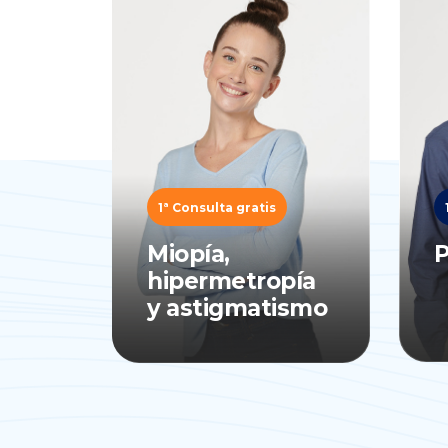
1ª Consulta gratis
Miopía,
P
hipermetropía
y astigmatismo