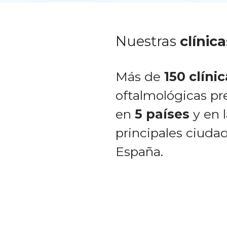
Nuestras
clínica
Más de
150 clíni
oftalmológicas pr
en
5 países
y en l
principales ciuda
España.