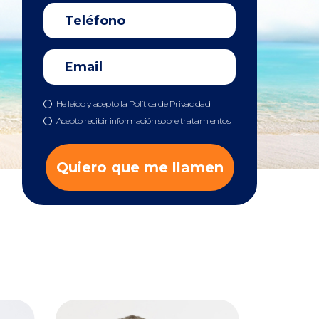
He leído y acepto la
Política de Privacidad
Acepto recibir información sobre tratamientos
Quiero que me llamen